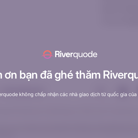
Video Thị Trường
Tin Tức Thị Trườn
 ơn bạn đã ghé thăm Riverq
Cookie & Quyền riêng tư
erquode không chấp nhận các nhà giao dịch từ quốc gia của
ao gồm thông tin liên lạc và tài liệu liên quan, chỉ nhằm mục đích cung cấp thông t
c nhu cầu cụ thể của bạn. Trước khi giao dịch, điều quan trọng là phải đánh giá x
ơ thua lỗ nhanh chóng do đòn bẩy. Phần lớn các nhà đầu tư nhỏ lẻ đều mất tiền khi 
ay không.