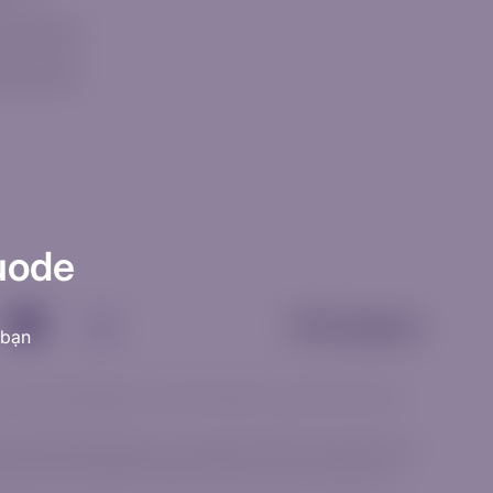
 Hàng Ngày
g Mới Nhất
uode
 bạn
in chung và không được coi là lời khuyên đầu tư, khuyến nghị hoặc lời
em các sản phẩm khả dụng có phù hợp với mục tiêu và khả năng chấp nhận
giao dịch CFD. Hãy đảm bảo bạn hiểu đầy đủ cách thức hoạt động của