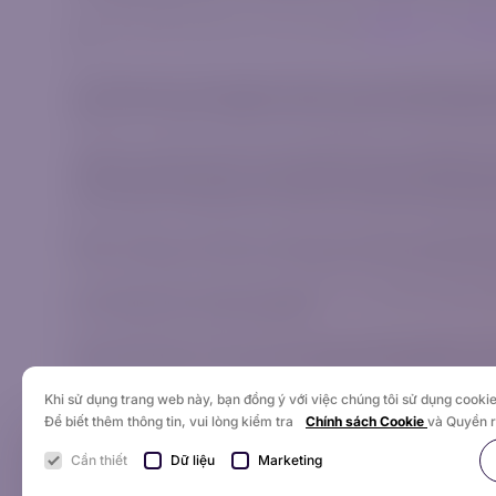
Chúng tôi đặc biệt khuyên bạn nên xem lại tài liệu
Tiết lộ rủi ro
và
Thỏa 
tôi.
AzurevistaFX (Pty) Ltd được đăng ký tại Nam Phi với mã số đăng ký 20
quản lý ngành tài chính cấp phép và quản lý theo giấy phép số 52830. A
Agias Zonis 1, Nicolaou Pentadromos Center, tầng 5, căn hộ/văn phòng 
Trang web này được vận hành bởi AzurevistaFX (Pty) Ltd (số đăng ký k
(FSCA) tại Cộng hòa Nam Phi, với số FSP 52830. FSP không phải là nhà 
tương ứng mà chúng tôi đã ký kết hợp đồng. Chúng tôi chỉ cung cấp dị
đó, AzurevistaFX không đóng vai trò là bên chính hoặc bên đối tác tron
Bằng cách tiếp tục mở tài khoản, tài khoản của quý khách sẽ được đăng
các khu vực tài phán có liên quan nơi họ đặt trụ sở. Khi tham gia với t
AzurevistaFX (Pty) Ltd không cung cấp dịch vụ cho cư dân tại Hoa Kỳ, C
trái với luật pháp và quy định địa phương.
AzurevistaFX (Pty) Ltd tuân thủ Tiêu chuẩn Bảo mật Dữ liệu Ngành Thẻ 
thường xuyên để duy trì sự tuân thủ các quy định PCI DSS, đảm bảo môi
Khi sử dụng trang web này, bạn đồng ý với việc chúng tôi sử dụng cookie
Giao dịch của khách hàng có thể được Noventra NVT Ltd, một công ty c
Để biết thêm thông tin, vui lòng kiểm tra
Chính sách Cookie
và Quyền r
Cần thiết
Dữ liệu
Marketing