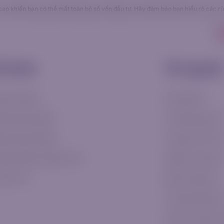
o khiến bạn có thể mất toàn bộ số vốn đầu tư. Hãy đảm bảo bạn hiểu rõ các rủi 
Bạn cần trợ giúp? Truy cập
Trung tâm Tri thức của chúng tôi
Tài khoản
Tài nguyên
Công ty
AI Tradin
i khoản
Tài nguyê
hoản Classic
Sách điện tử
hoản Silver (Bạc)
Tín hiệu giao dịch
khoản Gold (Vàng)
Trung tâm Tri thứ
khoản Platinum (Bạch kim)
Platform Tutorials
khoản VIP
Bảng Thuật ngữ
Trung tâm Đào tạ
Công cụ Quản lý R