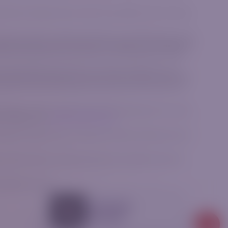
điều khoản và điều kiện liên quan đến các sản phẩm tài chính của chúng
se, Sandown Sandton, Gauteng 2031, Nam Phi. AzurevistaFX được Cơ quan
 lập tại Cộng hòa Síp với số đăng ký HE 346738, có địa chỉ đăng ký tại
ties and Exchange Commission) quản lý với Số Giấy phép CIF 309/16.
, được cấp phép và quản lý bởi Cơ quan Kiểm soát Ngành Tài chính
an theo Đạo luật FAIS giữa khách hàng và các Nhà cung cấp Thanh khoản
cung cấp Thanh khoản tương ứng mà chúng tôi đã ký kết hợp đồng. Do
hững đơn vị được ủy quyền và quản lý để cung cấp các dịch vụ này tại
n và điều kiện của
Thỏa thuận Khách hàng
.
 Myanmar hoặc bất kỳ khu vực tài phán nào khác nơi việc phân phối này
a chúng tôi trải qua các đánh giá lỗ hổng và thử nghiệm thâm nhập
ương Quốc Anh xử lý.
Tải ứng dụng
Riverquode