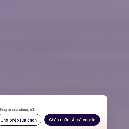
thuận khách hàng
trước khi tham gia bất kỳ hoạt động giao dịch nào để hiểu rõ các 
20/750823/07, địa chỉ văn phòng đã đăng ký tại Tầng 2 Norwich Place, Norwich Clo
zurevistaFX (Pty) Ltd thuộc cùng tập đoàn với IGM Forex Ltd, một công ty được thành
504, 3026, Limassol, Síp, được Ủy ban Chứng khoán và Giao dịch Síp (Cyprus Securi
inh doanh CIPC 2020/750823/07), một nhà cung cấp dịch vụ tài chính được ủy quyền
tạo lập thị trường hay nhà phát hành sản phẩm, và chỉ đóng vai trò là bên trung gi
ch vụ trung gian liên quan đến các sản phẩm phái sinh được cung cấp bởi các Nhà 
g bất kỳ giao dịch nào của quý khách.
 ký với các Nhà cung cấp Thanh khoản tương ứng mà chúng tôi đã ký kết hợp đồng, n
ư cách là khách hàng, mối quan hệ của quý khách sẽ được điều chỉnh bởi các điều khoả
anada, Nga, Belarus, Iran, Iraq, Bắc Triều Tiên, Liên minh Châu Âu, Vương quốc Anh,
Thanh toán (PCI DSS) để bảo vệ tính bảo mật và quyền riêng tư của bạn. Thu ngân củ
 trường thanh toán an toàn và đáng tin cậy phù hợp với hoạt động của chúng tôi.
.
ó mã số đăng ký 16632158 và được đăng ký tại 20 Wenlock Road, London, N1 7GU, V
iêng tư của chúng tôi.
Chấp nhận tất cả cookie
Cho phép lựa chọn