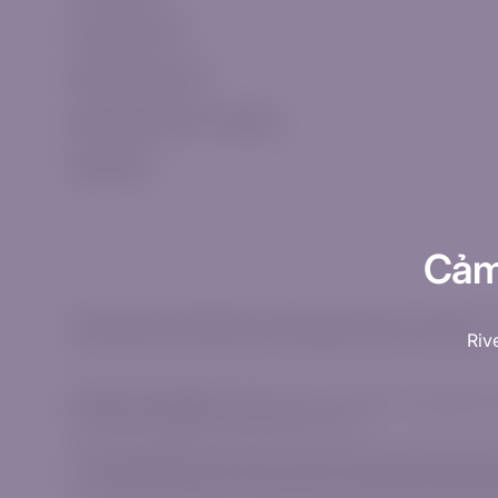
Danh sách CFD
Ngày hết hạn CFD
Ngày nghỉ lễ trên Thị trường
WebTrader
Cảm
© Bản quyền năm 2026 thuộc về Riverquode. Bảo lưu mọi quyền.
Riv
Giao dịch có trách nhiệm:
Thông tin được cung cấp trên trang web này, b
mời tham gia vào bất kỳ hoạt động tài chính nào.
Nội dung này không tính đến mục tiêu cá nhân, hoàn cảnh tài chính hoặ
rủi ro của bạn hay không. CFD là công cụ tài chính phức tạp có nguy c
CFD và đánh giá xem bạn có thể chịu được rủi ro thua lỗ tài chính cao h