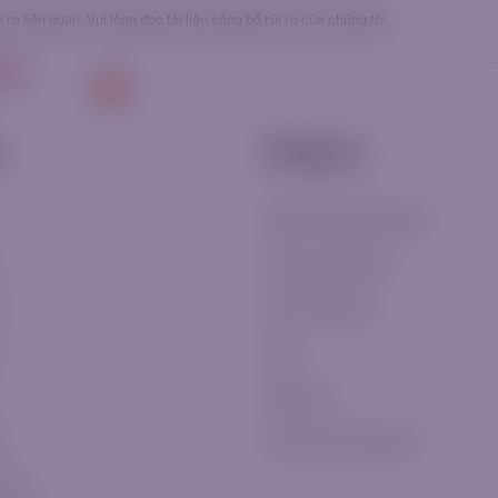
ro liên quan. Vui lòng đọc
tài liệu công bố rủi ro
của chúng tôi.
.
g
VI
Đăng nhập
Bắt đầu
n
Công ty
Giới thiệu về chúng tôi
Trở thành Đối tác
c
Tài liệu Pháp lý
FAQ
Khiếu nại
o
Liên hệ với chúng tôi
ủi ro