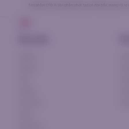
Sản phẩm CFD là sản phẩm phức tạp có đòn bẩy, mang rủi ro ca
Giao dịch
Giao dịch
Tà
Ngoại hối
Tài k
Hàng hóa
Tài k
Chỉ số
Tài 
Cổ phiếu
Tài 
Tiền mã hoá
Tài 
Kim loại
Phí hoán đổi