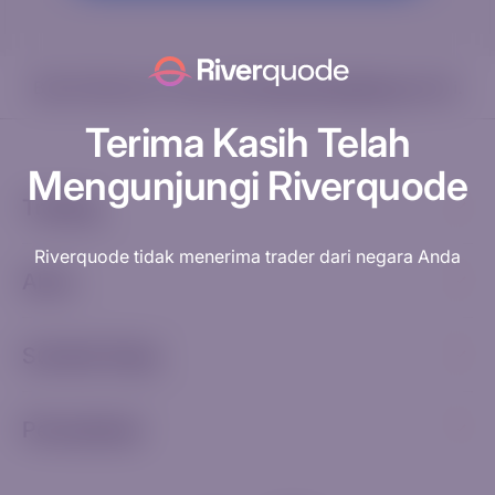
Butuh Bantuan? Kunjungi
Pusat Pengetahuan
kami.
Terima Kasih Telah
Mengunjungi Riverquode
Trading
Riverquode tidak menerima trader dari negara Anda
Akun
Sumber Daya
Perusahaan