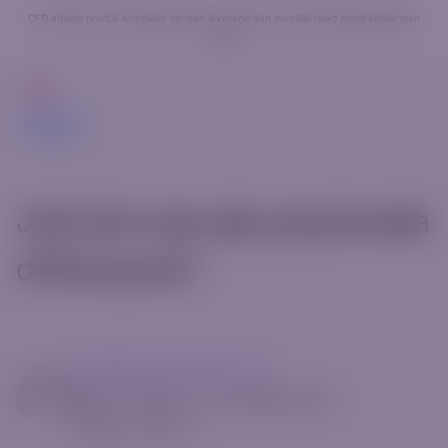
CFD adalah produk kompleks dengan leverage dan memiliki risiko tinggi kehilangan
modal.
Memulai
Kembali
Jenis akun apa saja yang tersedia
di Riverquode ?
mg14@riverquode.com
Mei 13, 2025
•
[rt_reading_time
postfix="Min."]