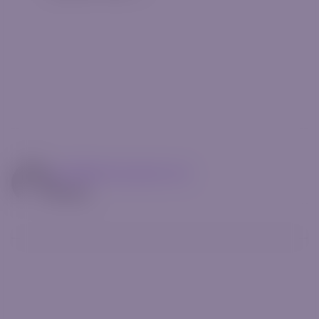
mg14@riverquode.com
Author