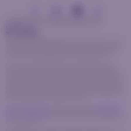
© 2026 Riverquode. Hak cipta dilindungi Undang-undang.
Cookie & Privasi
Trading Secara Bertanggung Jawab:
Informasi yang disediakan di situs web
ini, termasuk komunikasi dan materi terkait, hanya untuk tujuan informasi
umum dan tidak boleh dianggap sebagai nasihat investasi, rekomendasi,
atau ajakan untuk berpartisipasi dalam aktivitas keuangan apa pun.
Konten ini tidak mempertimbangkan tujuan pribadi, kondisi keuangan,
ataupun kebutuhan spesifik Anda. Sebelum melakukan trading, penting
untuk mengevaluasi apakah produk yang tersedia sesuai dengan tujuan dan
toleransi risiko Anda. CFD adalah instrumen keuangan yang kompleks dan
memiliki risiko tinggi terhadap kerugian cepat akibat penggunaan leverage.
Sebagian besar investor ritel kehilangan uang saat memperdagangkan CFD.
Pastikan Anda benar-benar memahami cara kerja CFD dan nilai apakah Anda
mampu menanggung risiko tinggi kerugian finansial.
Kami sangat menyarankan Anda untuk meninjau dokumen
Pengungkapan
Risiko
dan
Perjanjian Klien
kami sebelum melakukan aktivitas trading apa
pun, guna memahami dengan jelas syarat dan ketentuan yang terkait dengan
produk keuangan kami.
AzurevistaFX (Pty) Ltd merupakan perusahaan yang terdaftar di Afrika