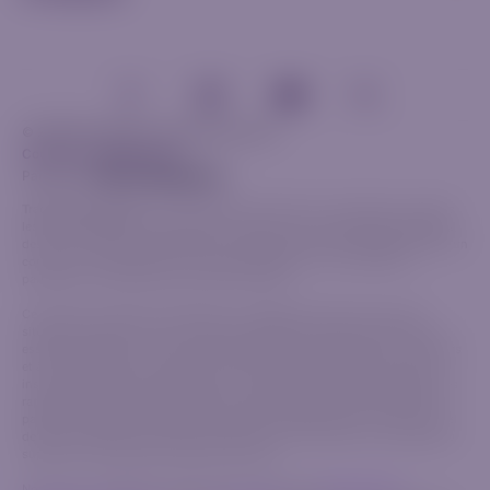
© 2026 Riverquode. Tous droits réservés.
Cookies et confidentialité
Partenariat
Trading responsable :
Les informations fournies sur ce site web, y compris
les communications et documents connexes, sont uniquement destinées à
des fins d'information générale et ne doivent pas être considérées comme un
conseil en investissement, une recommandation ou une invitation à
participer à une quelconque activité financière.
Ce contenu ne tient pas compte de vos objectifs personnels, de votre
situation financière ou de vos besoins spécifiques. Avant de trader, il est
essentiel d'évaluer si les produits disponibles correspondent à vos objectifs
et à votre tolérance au risque. Les CFD (contrats de différence) sont des
instruments financiers complexes qui comportent un risque élevé de pertes
rapides en raison de l'effet de levier. La grande majorité des investisseurs
particuliers perdent de l'argent en faisant du trading de CFD. Assurez-vous
de bien comprendre le fonctionnement des CFD et évaluez votre capacité à
supporter le risque élevé de perte financière.
Nous vous conseillons vivement de consulter notre
document de