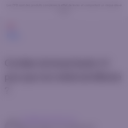
Les CFD sont des produits complexes à effet de levier et comportent un risque élevé
de perte.
Commencer
Retour
Combien de temps faudra-t-il
pour que mon retrait soit effectué
?
mg14@riverquode.com
mai 13, 2025
•
[rt_reading_time